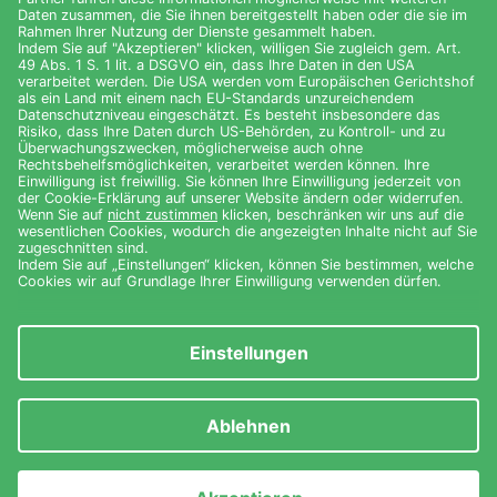
Marketing · Fazer Aito
Fazer Aito
© 2026 Brand Upgrade GmbH
Impressum
Datenschutz